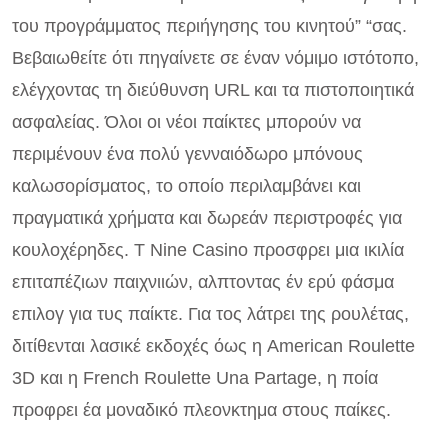
του προγράμματος περιήγησης του κινητού” “σας.
Βεβαιωθείτε ότι πηγαίνετε σε έναν νόμιμο ιστότοπο,
ελέγχοντας τη διεύθυνση URL και τα πιστοποιητικά
ασφαλείας. Όλοι οι νέοι παίκτες μπορούν να
περιμένουν ένα πολύ γενναιόδωρο μπόνους
καλωσορίσματος, το οποίο περιλαμβάνει και
πραγματικά χρήματα και δωρεάν περιστροφές για
κουλοχέρηδες. Τ Nine Casino προσφρει μια ικιλία
επιταπέζιων παιχνιιών, αλπτοντας έν ερύ φάσμα
επιλογ για τυς παίκτε. Για τος λάτρει της ρουλέτας,
διτίθενται λασικέ εκδοχές όως η American Roulette
3D και η French Roulette Una Partage, η ποία
προφρει έα μοναδικό πλεονκτημα στους παίκες.