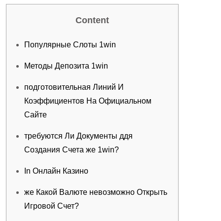
Content
Популярные Слоты 1win
Методы Депозита 1win
подготовительная Линий И
Коэффициентов На Официальном
Сайте
требуются Ли Документы ддя
Создания Счета же 1win?
In Онлайн Казино
же Какой Валюте невозможно Открыть
Игровой Счет?