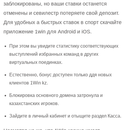
заблокированы, но ваши ставки останется
отменены и севилестр потеряете свой депозит.
Для удобных а быстрых ставок в спорт скачайте
приложение 1win для Android и iOS.
При этом вы увидите статистику соответствующих
выступлений избранных команд в других
виртуальных поединках.
Естественно, бонус доступен только ддя новых
клиентов 1Win kz.
Блокировка основного домена затронула и
казахстанских игроков.
Зайдите в личный кабинет и отыщите раздел Касса.