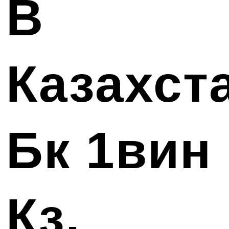
В
Казахст
Бк 1вин
Кз,