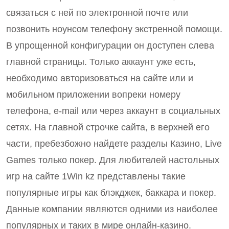
связаться с ней по электронной почте или
позвонить ноунсом телефону экстренной помощи.
В упрощенной конфигурации он доступен слева
главной страницы. Только аккаунт уже есть,
необходимо авторизоваться на сайте или и
мобильном приложении вопреки номеру
телефона, e-mail или через аккаунт в социальных
сетях. На главной строчке сайта, в верхней его
части, пребезбожно найдете разделы Казино, Live
Games только покер. Для любителей настольных
игр на сайте 1Win kz представлены такие
популярные игры как блэкджек, баккара и покер.
Данные компании являются одними из наиболее
популярных и таких в мире онлайн-казино.