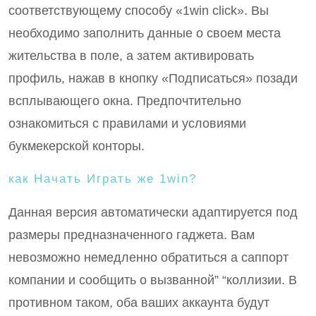
соответствующему способу «1win click». Вы
необходимо заполнить данные о своем места
жительства в поле, а затем активировать
профиль, нажав в кнопку «Подписаться» позади
всплывающего окна. Предпочтительно
ознакомиться с правилами и условиями
букмекерской конторы.
как Начать Играть же 1win?
Данная версия автоматически адаптируется под
размеры предназначенного гаджета. Вам
невозможно немедленно обратиться а саппорт
компании и сообщить о вызванной” “коллизии. В
противном таком, оба ваших аккаунта будут