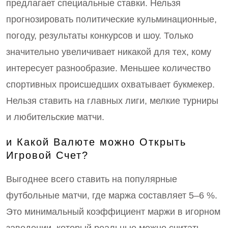
предлагает специальные ставки. Нельзя
прогнозировать политические кульминационные,
погоду, результаты конкурсов и шоу. Только
значительно увеличивает никакой для тех, кому
интересует разнообразие. Меньшее количество
спортивных происшедших охватывает букмекер.
Нельзя ставить на главных лиги, мелкие турниры
и любительские матчи.
и Какой Валюте можно Открыть
Игровой Счет?
Выгоднее всего ставить на популярные
футбольные матчи, где маржа составляет 5–6 %.
Это минимальный коэффициент маржи в игорном