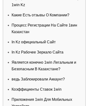
1win Kz
Какие Есть отзывы О Компании?
Процесс Регистрации На Сайте 1вин
Казахстан
In Kz официальный Сайт
In Kz Рабочее Зеркало Сайта
Является конечно 1win Легальным и
Безопасным В Казахстане?
ведь Заблокировали Аккаунт?
Коэффициенты Ставок 1win
Приложения 1win Для Мобильных