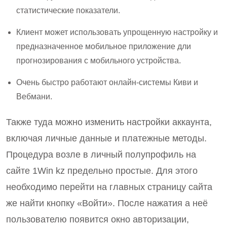
статистические показатели.
Клиент может использовать упрощенную настройку и
предназначенное мобильное приложение дли
прогнозирования с мобильного устройства.
Очень быстро работают онлайн-системы Киви и
Вебмани.
Также туда можно изменить настройки аккаунта,
включая личные данные и платежные методы.
Процедура возле в личный полупрофиль на
сайте 1Win kz предельно простые. Для этого
необходимо перейти на главных страницу сайта
же найти кнопку «Войти». После нажатия а неё
пользователю появится окно авторизации,