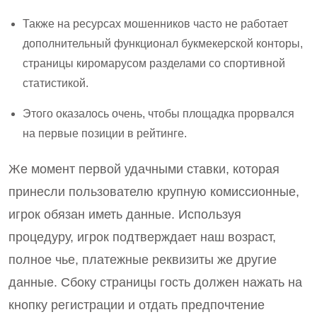
Также на ресурсах мошенников часто не работает
дополнительный функционал букмекерской конторы,
страницы киромарусом разделами со спортивной
статистикой.
Этого оказалось очень, чтобы площадка прорвался
на первые позиции в рейтинге.
Же момент первой удачными ставки, которая
принесли пользователю крупную комиссионные,
игрок обязан иметь данные. Используя
процедуру, игрок подтверждает наш возраст,
полное чье, платежные реквизиты же другие
данные. Сбоку страницы гость должен нажать на
кнопку регистрации и отдать предпочтение