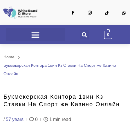
0
Home
Букмекерская Контора 1вин Кз Ставки На Спорт же Казино
Онлайн
Букмекерская Контора 1вин Кз
Ставки На Спорт же Казино Онлайн
/
57 years
0
1 min read