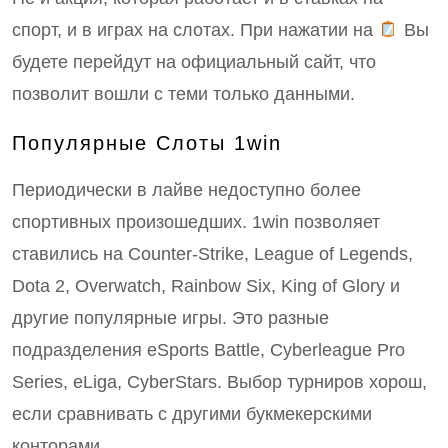
спорт, и в играх на слотах. При нажатии на
Вы
будете перейдут на официальный сайт, что
позволит вошли с теми только данными.
Популярные Слоты 1win
Периодически в лайве недоступно более
спортивных произошедших. 1win позволяет
ставились на Counter-Strike, League of Legends,
Dota 2, Overwatch, Rainbow Six, King of Glory и
другие популярные игры. Это разные
подразделения eSports Battle, Cyberleague Pro
Series, eLiga, CyberStars. Выбор турниров хорош,
если сравнивать с другими букмекерскими
конторами.