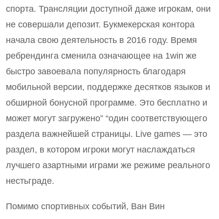
спорта. Трансляции доступной даже игрокам, они
не совершали депозит. Букмекерская контора
начала свою деятельность в 2016 году. Время
ребрендинга сменила означающее на 1win же
быстро завоевала популярность благодаря
мобильной версии, поддержке десятков языков и
обширной бонусной программе. Это бесплатно и
может могут загружено” “один соответствующего
раздела важнейшей страницы. Live games — это
раздел, в котором игроки могут наслаждаться
лучшего азартными играми же режиме реального
нестьграде.
Помимо спортивных событий, Ван Вин