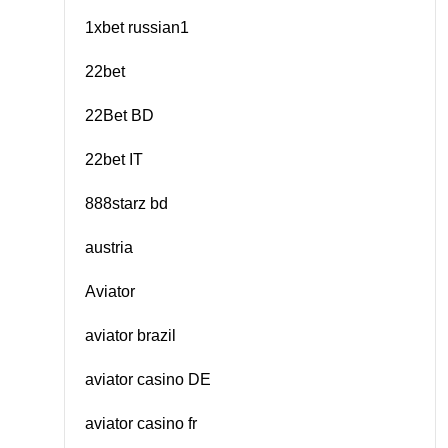
1xbet russian1
22bet
22Bet BD
22bet IT
888starz bd
austria
Aviator
aviator brazil
aviator casino DE
aviator casino fr