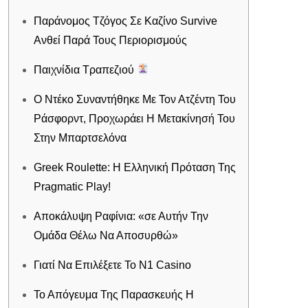
Παράνομος Τζόγος Σε Καζίνο Survive
Ανθεί Παρά Τους Περιορισμούς
Παιχνίδια Τραπεζιού
Ο Ντέκο Συναντήθηκε Με Τον Ατζέντη Του
Ράσφορντ, Προχωράει Η Μετακίνησή Του
Στην Μπαρτσελόνα
Greek Roulette: Η Ελληνική Πρόταση Της
Pragmatic Play!
Αποκάλυψη Ραφίνια: «σε Αυτήν Την
Ομάδα Θέλω Να Αποσυρθώ»
Γιατί Να Επιλέξετε Το N1 Casino
Το Απόγευμα Της Παρασκευής Η