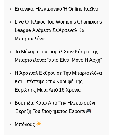
Εικονικό, Ηλεκτρονικό Ή Online Καζίνο
Live Ο Τελικός Του Women’s Champions
League Ανάμεσα Σε Άρσεναλ Και
Μπαρτσελόνα
Το Μήνυμα Του Γιαμάλ Στον Κόσμο Της
Μπαρτσελόνα: “αυτό Είναι Μόνο Η Αρχή”
Η Άρσεναλ Εκθρόνισε Την Μπαρτσελόνα
Και Επέστεψε Στην Κορυφή Της
Ευρώπης Μετά Από 16 Χρόνια
Βουτήξτε Κάτω Από Την Ηλεκτρισμένη
Έκρηξη Του Στοιχήματος Esports
Μπόνους