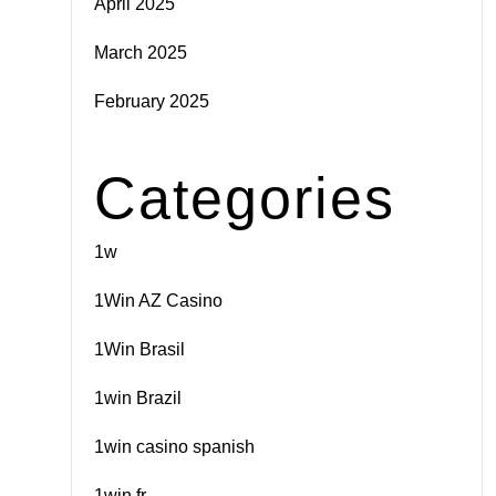
April 2025
March 2025
February 2025
Categories
1w
1Win AZ Casino
1Win Brasil
1win Brazil
1win casino spanish
1win fr