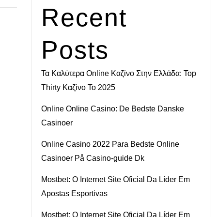
Recent
Posts
Τα Καλύτερα Online Καζίνο Στην Ελλάδα: Top
Thirty Καζίνο Το 2025
Online Online Casino: De Bedste Danske
Casinoer
Online Casino 2022 Para Bedste Online
Casinoer På Casino-guide Dk
Mostbet: O Internet Site Oficial Da Líder Em
Apostas Esportivas
Mostbet: O Internet Site Oficial Da Líder Em