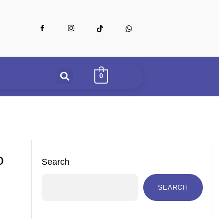
0
ο
Search
SEARCH