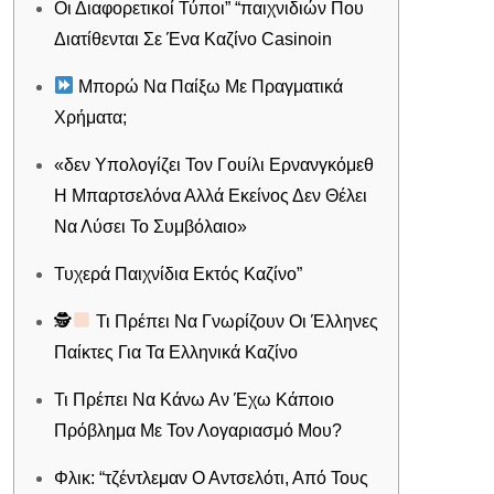
Οι Διαφορετικοί Τύποι” “παιχνιδιών Που
Διατίθενται Σε Ένα Καζίνο Casinoin
Μπορώ Να Παίξω Με Πραγματικά
Χρήματα;
«δεν Υπολογίζει Τον Γουίλι Ερνανγκόμεθ
Η Μπαρτσελόνα Αλλά Εκείνος Δεν Θέλει
Να Λύσει Το Συμβόλαιο»
Τυχερά Παιχνίδια Εκτός Καζίνο”
🕵
Τι Πρέπει Να Γνωρίζουν Οι Έλληνες
Παίκτες Για Τα Ελληνικά Καζίνο
Τι Πρέπει Να Κάνω Αν Έχω Κάποιο
Πρόβλημα Με Τον Λογαριασμό Μου?
Φλικ: “τζέντλεμαν Ο Αντσελότι, Από Τους