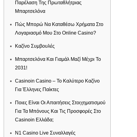
Παρέλαση Της Πρωταθλήτριας
Μπαρτσελόνα
Πώς Μπορώ Να Καταθέσω Χρήματα Στο
Λογαριασμό Μου Στο Online Casino?
Καζίνο Συμβουλές
Μπαρτσελόνα Και Γιαμάλ Μαζί Μέχρι Το
2031!
Casinoin Casino – Το Καλύτερο Καζίνο
Για Έλληνες Παίκτες
Ποιες Είναι Οι Απαιτήσεις Στοιχηματισμού
Για Τα Μπόνους Και Τις Προσφορές Στο
Casinoin Ελλάδα;
Ν1 Casino Live Συναλλαγές