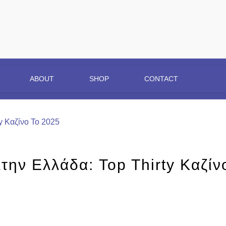
ABOUT
SHOP
CONTACT
y Καζίνο Το 2025
την Ελλάδα: Top Thirty Καζίν