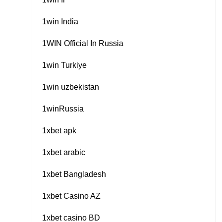
1win India
1WIN Official In Russia
1win Turkiye
1win uzbekistan
1winRussia
1xbet apk
1xbet arabic
1xbet Bangladesh
1xbet Casino AZ
1xbet casino BD