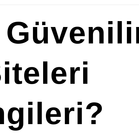
i Güvenili
iteleri
gileri?