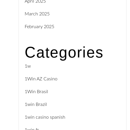
April 2025
March 2025
February 2025
Categories
1w
1Win AZ Casino
1Win Brasil
1win Brazil
1win casino spanish
1win fr