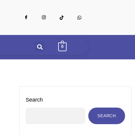
0
Search
SEARCH