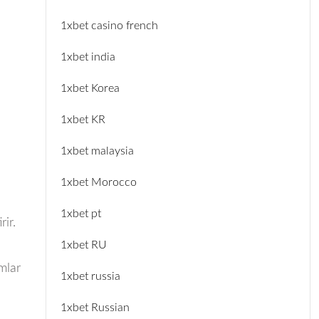
1xbet casino french
1xbet india
1xbet Korea
1xbet KR
1xbet malaysia
1xbet Morocco
1xbet pt
rir.
1xbet RU
mlar
1xbet russia
1xbet Russian