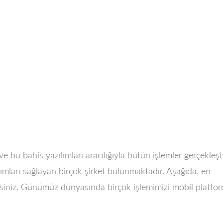
ve bu bahis yazılımları aracılığıyla bütün işlemler gerçekleşti
lımları sağlayan birçok şirket bulunmaktadır. Aşağıda, en
lirsiniz. Günümüz dünyasında birçok işlemimizi mobil platfor