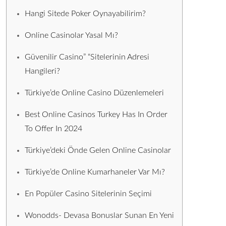
Hangi Sitede Poker Oynayabilirim?
Online Casinolar Yasal Mı?
Güvenilir Casino” “Sitelerinin Adresi
Hangileri?
Türkiye’de Online Casino Düzenlemeleri
Best Online Casinos Turkey Has In Order
To Offer In 2024
Türkiye’deki Önde Gelen Online Casinolar
Türkiye’de Online Kumarhaneler Var Mı?
En Popüler Casino Sitelerinin Seçimi
Wonodds- Devasa Bonuslar Sunan En Yeni