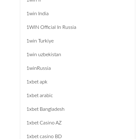
1win India
1WIN Official In Russia
1win Turkiye
1win uzbekistan
1winRussia
1xbet apk
1xbet arabic
1xbet Bangladesh
1xbet Casino AZ
1xbet casino BD