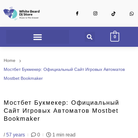
0
Home
Мостбет Букмекер: Официальный Сайт Игровых Автоматов
Mostbet Bookmaker
Мостбет Букмекер: Официальный
Сайт Игровых Автоматов Mostbet
Bookmaker
/
57 years
0
1 min read