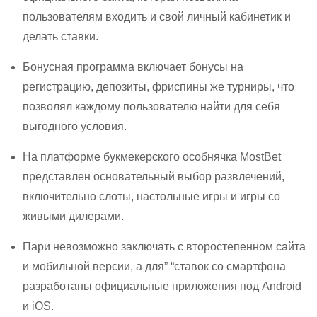
пользователям входить и свой личный кабинетик и
делать ставки.
Бонусная программа включает бонусы на
регистрацию, депозиты, фриспины же турниры, что
позволял каждому пользователю найти для себя
выгодного условия.
На платформе букмекерского особнячка MostBet
представлен основательный выбор развлечений,
включительно слоты, настольные игры и игры со
живыми дилерами.
Пари невозможно заключать с второстепенном сайта
и мобильной версии, а для” “ставок со смартфона
разработаны официальные приложения под Android
и iOS.