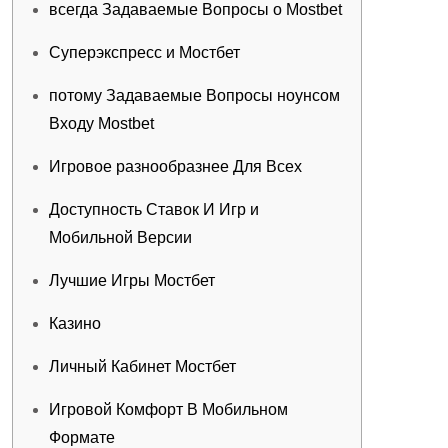
всегда Задаваемые Вопросы о Mostbet
Суперэкспресс и Мостбет
потому Задаваемые Вопросы ноунсом
Входу Mostbet
Игровое разнообразнее Для Всех
Доступность Ставок И Игр и
Мобильной Версии
Лучшие Игры Мостбет
Казино
Личный Кабинет Мостбет
Игровой Комфорт В Мобильном
Формате