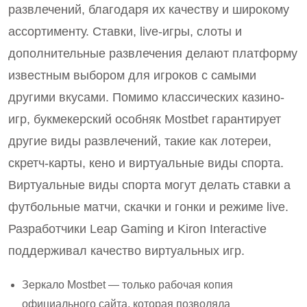
развлечений, благодаря их качеству и широкому
ассортименту. Ставки, live-игры, слоты и
дополнительные развлечения делают платформу
известным выбором для игроков с самыми
другими вкусами. Помимо классических казино-
игр, букмекерский особняк Mostbet гарантирует
другие виды развлечений, такие как лотереи,
скретч-карты, кено и виртуальные виды спорта.
Виртуальные виды спорта могут делать ставки а
футбольные матчи, скачки и гонки и режиме live.
Разработчики Leap Gaming и Kiron Interactive
поддерживал качество виртуальных игр.
Зеркало Mostbet — только рабочая копия
официального сайта, которая позволяла