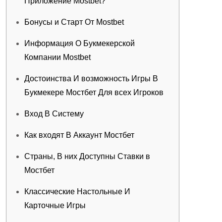
Приложение Mostbet?
Бонусы и Старт От Mostbet
Информация О Букмекерской
Компании Mostbet
Достоинства И возможность Игры В
Букмекере Мостбет Для всех Игроков
Вход В Систему
Как входят В Аккаунт Мостбет
Страны, В них Доступны Ставки в
Мостбет
Классические Настольные И
Карточные Игры