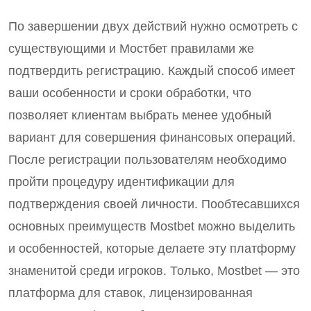
По завершении двух действий нужно осмотреть с
существующими и Мостбет правилами же
подтвердить регистрацию. Каждый способ имеет
ваши особенности и сроки обработки, что
позволяет клиентам выбрать менее удобный
вариант для совершения финансовых операций.
После регистрации пользователям необходимо
пройти процедуру идентификации для
подтверждения своей личности. Пообтесавшихся
основных преимуществ Mostbet можно выделить
и особенностей, которые делаете эту платформу
знаменитой среди игроков. Только, Mostbet — это
платформа для ставок, лицензированная