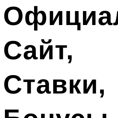
Официа
Сайт,
Ставки,