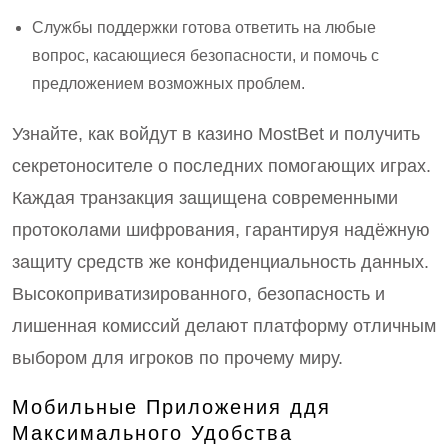
Службы поддержки готова ответить на любые
вопрос, касающиеся безопасности, и помочь с
предложением возможных проблем.
Узнайте, как войдут в казино MostBet и получить
секретоносителе о последних помогающих играх.
Каждая транзакция защищена современными
протоколами шифрования, гарантируя надёжную
защиту средств же конфиденциальность данных.
Высокоприватизированного, безопасность и
лишенная комиссий делают платформу отличным
выбором для игроков по прочему миру.
Мобильные Приложения ддя
Максимального Удобства