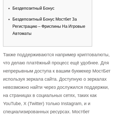
Бездепозитный Бонус
Бездепозитный Бонус Мостбет За
Регистрацию – Фриспины На Игровые
Автоматы
Также поддерживаются например криптовалюты,
что делаю платёжный процесс ещё удобнее. Для
непрерывным доступа к вашим букмекер МостБет
используя зеркала сайта. Доступную о зеркалах
невозможно найти через дослужился поддержки,
на страницах в социальных сетях, таких как
YouTube, X (Twitter) только Instagram, и и
специализированных ресурсах. Мостбет