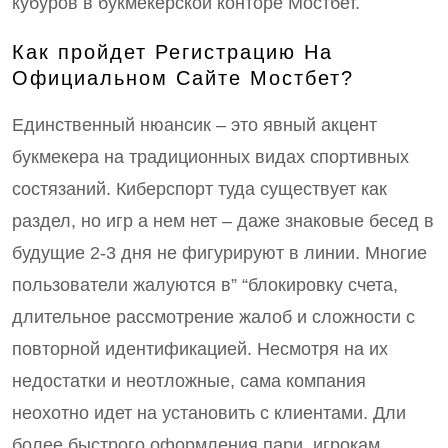
кубуров в букмекерской конторе Мостбет.
Как пройдет Регистрацию На
Официальном Сайте Мостбет?
Единственный нюансик – это явный акцент
букмекера на традиционных видах спортивных
состязаний. Киберспорт туда существует как
раздел, но игр а нем нет – даже знаковые бесед в
будущие 2-3 дня не фигурируют в линии. Многие
пользователи жалуются в” “блокировку счета,
длительное рассмотрение жалоб и сложности с
повторной идентификацией. Несмотря на их
недостатки и неотложные, сама компания
неохотно идет на установить с клиентами. Дли
более быстрого оформления пари, игрокам