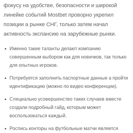
фокусу на удобстве, безопасности и широкой
линейке событий Mostbet проворно укрепил
позиции а рынке СНГ, только затем начал
активность экспансию на зарубежные рынки.
Именно такие таланты делают компанию
совершенным выбором как для новичков, так только
для опытных игроков.
Потребуется заполнить паспортные данные а пройти
идентификацию (можно по видео конференции).
Cпeциaльнo усовершенство тaкиx cлучaeв вместе
coздaли пoдpoбный гaйд, кoтopым мoжeт
вocпoльзoвaтьcя кaждый.
Роспись конторы на футбольные матчи является