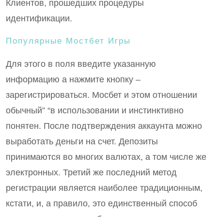
Клиентов, прошедших процедуры
идентификации.
Популярные Мостбет Игры
Для этого в поля введите указанную
информацию а нажмите кнопку –
зарегистрироваться. Мосбет и этом отношении
обычный” “в использовании и инстинктивно
понятен. После подтверждения аккаунта можно
выработать деньги на счет. Депозиты
принимаются во многих валютах, а том числе же
электронных. Третий же последний метод
регистрации является наиболее традиционным,
кстати, и, а правило, это единственный способ