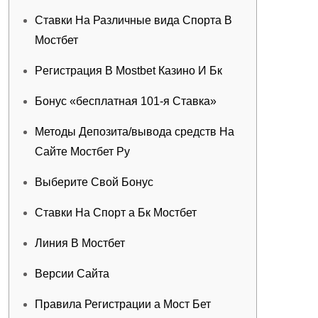
Ставки На Различные вида Спорта В
Мостбет
Peгиcтpaция В Mostbet Кaзинo И Бк
Бонус «бесплатная 101-я Ставка»
Методы Депозита/вывода средств На
Сайте Мостбет Ру
Выберите Свой Бонус
Ставки На Спорт а Бк Мостбет
Линия В Мостбет
Версии Сайта
Правила Регистрации а Мост Бет