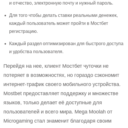
и отчество, электронную почту и нужный пароль.
Для того чтобы делать ставки реальными денежек,
каждый пользователь может пройти в Мостбет
регистрацию.
Каждый раздел оптимизирован для быстрого доступа
и удобства пользователя.
Перейдя на нее, клиент Мостбет чуточки не
потеряет в возможностях, но гораздо сэкономит
интернет-трафик своего мобильного устройства.
Mostbet предоставляет поддержку и множестве
языков, только делает её доступные для
пользователей и всего мира. Mega Moolah от
Microgaming стал знаменит благодаря своим