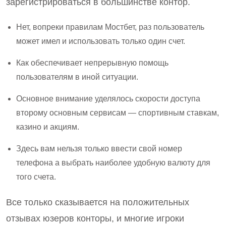
зарегистрироваться в большинстве контор.
Нет, вопреки правилам Мостбет, раз пользователь
может имел и использовать только один счет.
Как обеспечивает непрерывную помощь
пользователям в иной ситуации.
Основное внимание уделялось скорости доступа
второму основным сервисам — спортивным ставкам,
казино и акциям.
Здесь вам нельзя только ввести свой номер
телефона а выбрать наиболее удобную валюту для
того счета.
Все только сказывается на положительных
отзывах юзеров конторы, и многие игроки