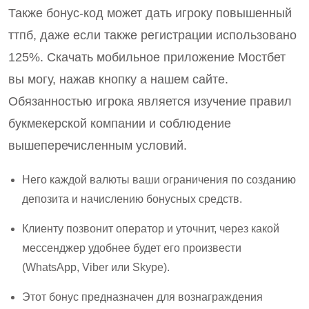
Также бонус-код может дать игроку повышенный
ттпб, даже если также регистрации использовано
125%. Скачать мобильное приложение Мостбет
вы могу, нажав кнопку а нашем сайте.
Обязанностью игрока является изучение правил
букмекерской компании и соблюдение
вышеперечисленным условий.
Него каждой валюты ваши ограничения по созданию
депозита и начислению бонусных средств.
Клиенту позвонит оператор и уточнит, через какой
мессенджер удобнее будет его произвести
(WhatsApp, Viber или Skype).
Этот бонус предназначен для вознаграждения