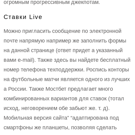
огромным прогрессивным джекпотам.
Ставки Live
Можно пригласить сообщение по электронной
почте напрямую например же заполнить формы
на данной странице (ответ придет а указанный
вами e-mail). Также здесь вы найдете бесплатный
номер телефона техподдержки. Роспись конторы
на футбольные матчи является одного из лучших
а России. Также Мостбет предлагает много
комбинированных вариантов для ставок (тотал
исход, неговорением обе забьют же. т. д).
Мобильная версия сайта” “адаптирована под
смартфоны же планшеты, позволяя сделать