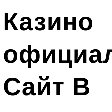
Казино
официа
Сайт В