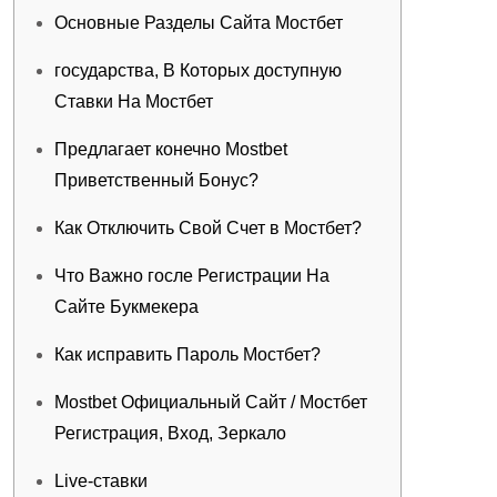
Основные Разделы Сайта Мостбет
государства, В Которых доступную
Ставки На Мостбет
Предлагает конечно Mostbet
Приветственный Бонус?
Как Отключить Свой Счет в Мостбет?
Что Важно госле Регистрации На
Сайте Букмекера
Как исправить Пароль Мостбет?
Mostbet Официальный Сайт / Мостбет
Регистрация, Вход, Зеркало
Live-ставки