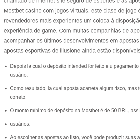
chamado de internet site seguro de esportes e as apo
Mostbet casino com jogos virtuais, este clase de jogo
revendedores mais experientes um coloca à disposiçã
experiência de game. Com muitas companhias de aposta
acompanhar os últimos desenvolvimentos em apostas e
apostas esportivas de illusione ainda estão disponívei
Depois la cual o depósito intended for feito e u pagamento
usuário.
Como resultado, la cual aposta acarreta algum risco, mas 
correto.
O monto mínimo de depósito na Mostbet é de 50 BRL, ass
usuários.
Ao escolher as apostas ao listo, você pode produzir suas