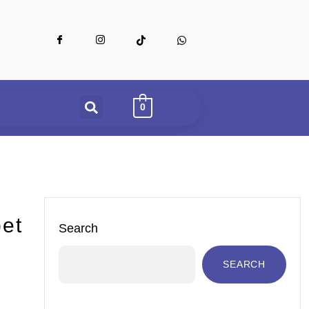
0
et
Search
SEARCH