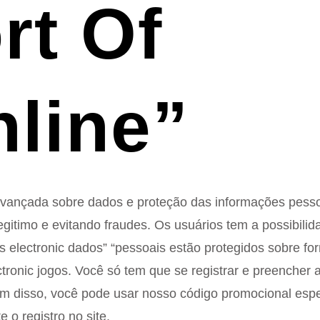
rt Of
line”
a avançada sobre dados e proteção das informações pess
gitimo e evitando fraudes. Os usuários tem a possibilid
as electronic dados” “pessoais estão protegidos sobre fo
ronic jogos. Você só tem que se registrar e preencher 
Além disso, você pode usar nosso código promocional espe
 o registro no site.