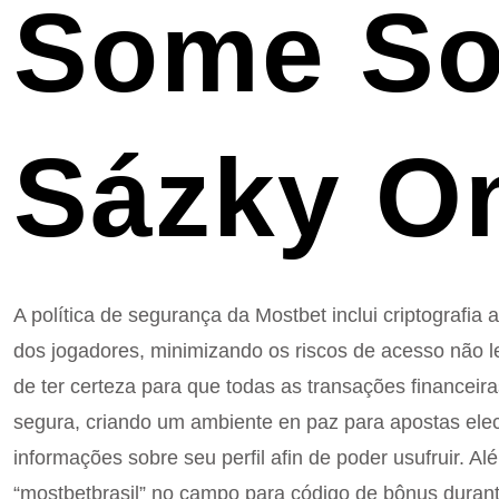
Some So
Sázky On
A política de segurança da Mostbet inclui criptografi
dos jogadores, minimizando os riscos de acesso não le
de ter certeza para que todas as transações financeir
segura, criando um ambiente en paz para apostas elect
informações sobre seu perfil afin de poder usufruir. 
“mostbetbrasil” no campo para código de bônus durante