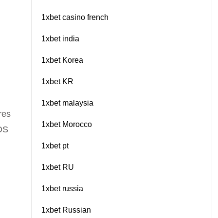
1xbet casino french
1xbet india
1xbet Korea
1xbet KR
1xbet malaysia
res
1xbet Morocco
iOS
1xbet pt
1xbet RU
1xbet russia
1xbet Russian