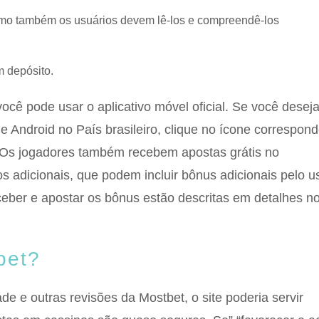
como também os usuários devem lê-los e compreendê-los
m depósito.
ocê pode usar o aplicativo móvel oficial. Se você deseja
de Android no País brasileiro, clique no ícone correspon
. Os jogadores também recebem apostas grátis no
os adicionais, que podem incluir bônus adicionais pelo u
receber e apostar os bônus estão descritas em detalhes n
bet?
ade e outras revisões da Mostbet, o site poderia servir