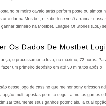
sta no primeiro cavalo atrás perform poste ou almost 
star e dar na Mostbet, elizabeth se você arrancar nossa
ganhar dinheiro na Mostbet. League Of Stories (LoL) s
er Os Dados De Mostbet Log
rança, o processamento leva, no máximo, 72 horas. Par
o fazer um primeiro depósito em até 30 minutos após o
ersão desse jogo de cassino que melhor sony ericsson a
 a opção multi-apostas permite seguir a muitos games e 
imizar totalmente seus ganhos potenciais, la cual opçã