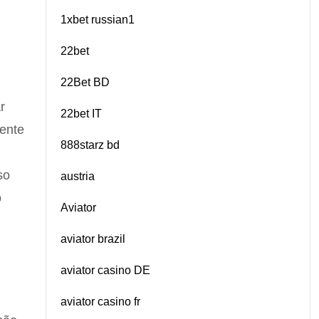
1xbet russian1
22bet
22Bet BD
r
22bet IT
dente
888starz bd
so
austria
o
Aviator
aviator brazil
aviator casino DE
aviator casino fr