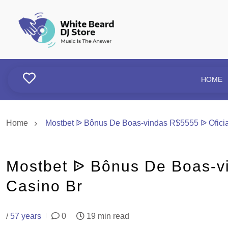
HOME
Home
Mostbet ᐉ Bônus De Boas-vindas R$5555 ᐉ Oficia
Mostbet ᐉ Bônus De Boas-vi
Casino Br
/
57 years
0
19 min read