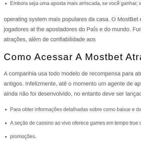
Embora seja uma aposta mais arriscada, se você ganhar, 
operating system mais populares da casa. O MostBet 
jogadores at the apostadores do País e do mundo. Fun
atrações, além de confiabilidade aos
Como Acessar A Mostbet Atr
A companhia usa todo modelo de recompensa para atra
antigos. Infelizmente, até o momento um agente de apo
ainda não foi desenvolvido, no entanto deve ser lanç
Para obter informações detalhadas sobre como baixar e dar
A seção de cassino ao vivo oferece games em tempo true 
promoções.