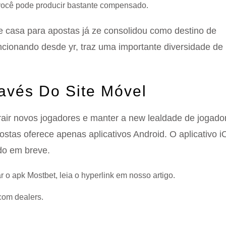
você pode producir bastante compensado.
e casa para apostas já ze consolidou como destino de
cionando desde yr, traz uma importante diversidade de
avés Do Site Móvel
ir novos jogadores e manter a new lealdade de jogado
stas oferece apenas aplicativos Android. O aplicativo 
ado em breve.
 o apk Mostbet, leia o hyperlink em nosso artigo.
com dealers.