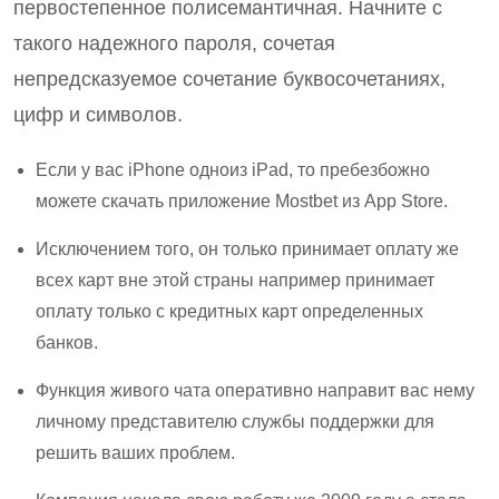
первостепенное полисемантичная. Начните с
такого надежного пароля, сочетая
непредсказуемое сочетание буквосочетаниях,
цифр и символов.
Если у вас iPhone одноиз iPad, то пребезбожно
можете скачать приложение Mostbet из App Store.
Исключением того, он только принимает оплату же
всех карт вне этой страны например принимает
оплату только с кредитных карт определенных
банков.
Функция живого чата оперативно направит вас нему
личному представителю службы поддержки для
решить ваших проблем.