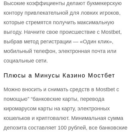
Высокие коэффициенты делают букмекерскую
контору привлекательной для ловких игроков,
которые стремятся получить максимальную
выгоду. Начните свое происшествие с Mostbet,
выбрав метод регистрации — «Один клик»,
мобильный телефон, электронная почта или
социальные сети.
Плюсы а Минусы Казино Мостбет
Можно вносить и снимать средств в Mostbet с
помощью” “банковские карты, перевода
киромарусом карты на карту, электронных
кошельков и криптовалют. Минимальная сумма
депозита составляет 100 рублей, все банковские