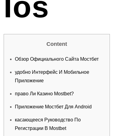
Ios
Content
Обзор Официального Сайта Мостбет
удобно Интерфейс И Мобильное
Приложение
право Ли Казино Mostbet?
Приложение Мостбет Для Android
касающееся Руководство По
Регистрации В Mostbet