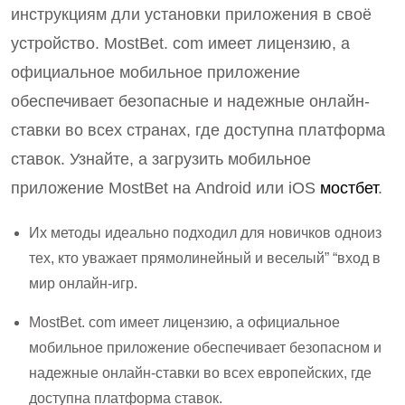
инструкциям дли установки приложения в своё
устройство. MostBet. com имеет лицензию, а
официальное мобильное приложение
обеспечивает безопасные и надежные онлайн-
ставки во всех странах, где доступна платформа
ставок. Узнайте, а загрузить мобильное
приложение MostBet на Android или iOS
мостбет
.
Их методы идеально подходил для новичков одноиз
тех, кто уважает прямолинейный и веселый” “вход в
мир онлайн-игр.
MostBet. com имеет лицензию, а официальное
мобильное приложение обеспечивает безопасном и
надежные онлайн-ставки во всех европейских, где
доступна платформа ставок.