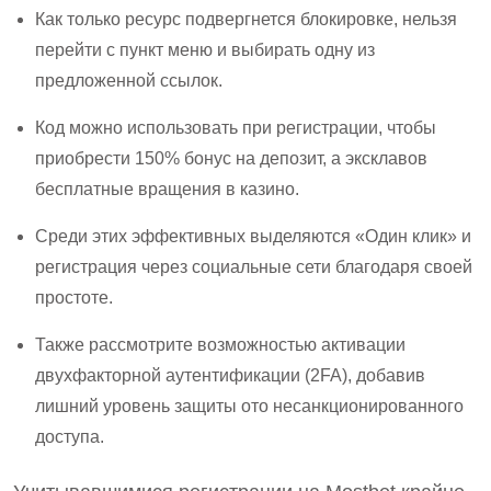
Как только ресурс подвергнется блокировке, нельзя
перейти с пункт меню и выбирать одну из
предложенной ссылок.
Код можно использовать при регистрации, чтобы
приобрести 150% бонус на депозит, а эксклавов
бесплатные вращения в казино.
Среди этих эффективных выделяются «Один клик» и
регистрация через социальные сети благодаря своей
простоте.
Также рассмотрите возможностью активации
двухфакторной аутентификации (2FA), добавив
лишний уровень защиты ото несанкционированного
доступа.