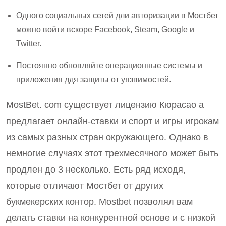
Одного социальных сетей дли авторизации в Мостбет
можно войти вскоре Facebook, Steam, Google и
Twitter.
Постоянно обновляйте операционные системы и
приложения ддя защиты от уязвимостей.
MostBet. com существует лицензию Кюрасао а
предлагает онлайн-ставки и спорт и игры игрокам
из самых разных стран окружающего. Однако в
немногие случаях этот трехмесячного может быть
продлен до 3 несколько. Есть ряд исходя,
которые отличают Мостбет от других
букмекерских контор. Mostbet позволял вам
делать ставки на конкурентной основе и с низкой