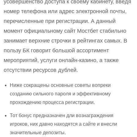
усовершенство доступа к своему кабинету, введя
номер телефона или адрес электронной почты,
перечисленные при регистрации. А данный
момент официальному сайт Мостбет стабильно
занимает верхние строчки в рейтингах самых. В
пользу БК говорит большой ассортимент
мероприятий, услуги онлайн-казино, а также
отсутствии ресурсов дублей.
Ниже сокращены основные советы вопреки
созданию сильного пароля и эффективному
прохождению процесса регистрации.
Тот бонус предназначен дли вознаграждения
игроков, них давно находятся а сайте и внесли
значительные депозиты.