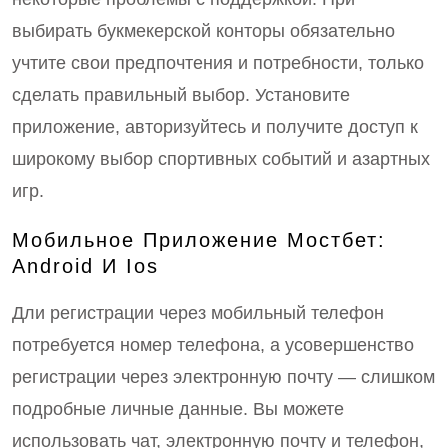
выбирать букмекерской конторы обязательно
учтите свои предпочтения и потребности, только
сделать правильный выбор. Установите
приложение, авторизуйтесь и получите доступ к
широкому выбор спортивных событий и азартных
игр.
Мобильное Приложение Мостбет:
Android И Ios
Дли регистрации через мобильный телефон
потребуется номер телефона, а усовершенство
регистрации через электронную почту — слишком
подробные личные данные. Вы можете
использовать чат, электронную почту и телефон,