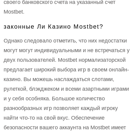
своего банковского счета на указанный счет
Mostbet.
законные Ли Казино Mostbet?
Однако следовало отметить, что них недостатки
могут могут индивидуальными и не встречаться у
двух пользователей. Mostbet нормализаторской
предлагает широкий выбора игр в своем онлайн-
казино. Вы можешь наслаждаться слотами,
рулеткой, блэкджеком и всеми азартными играми
и у себя особняка. Большое количество
разнообразных игр позволяет каждый игроку
найти что-то на свой вкус. Обеспечение
безопасности вашего аккаунта на Mostbet имеет