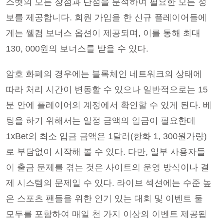
스벳의 모든 장점과 단점을 분석하여 필요한 모든 정
보를 제공합니다. 회원 가입을 한 신규 플레이어들에
게는 웰컴 보너스 옵션이 제공되며, 이를 통해 최대
130, 000원의 보너스를 받을 수 있다.
암호 화폐의 경우에는 블록체인 네트워크의 상태에
따라 처리 시간이 변동할 수 있으나 일반적으로는 15
분 안에 플레이어의 계정에서 확인할 수 있게 된다. 베
팅을 하기 위해서는 일정 금액의 입금이 필요한데
1xBet의 최소 입금 금액은 1달러(한화 1, 300원가량)
로 부담없이 시작해 볼 수 있다. 다만, 일부 사용자들
이 출금 문제를 겪는 것은 사이트의 운영 방식이나 결
제 시스템의 문제일 수 있다. 라이브 섹션에는 수준 높
은 스포츠 팬들을 위한 인기 있는 대회 및 이벤트 둘
모두를 포함하여 매일 천 가지 이상의 이벤트 제공됩