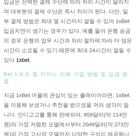
입금은 선택한 결제 수단에 따라 처리 시간이 달라지
며 대부분의 결제 수단은 즉시 처리가 된다. 다만, 일
부 결제 방법은 최대 몇 시간까지 걸릴 수 있어 1xBet
입금지연이 생기는 경우가 있다. 예를 들어 은행 송금
의 경우 은행의 업무 시간과 처리 절차에 따라 더 많은
시간이 소요될 수 있기 때문에 최대 24시간이 걸릴 수
있다
1xbet
.
Bet스포츠 및 카지노 리뷰 가입 방법 및 입금 방
법
지금 1xBet 어플에 관심이 있는 플레이어라면, 1xBet
을 이용해 보셨거나 추천을 받으셨을 꺼라 생각이 듭
니다. 인디고고를 통해 판매되며, 859달러(약 114만
원)의 가장 저렴한 모델에서부터 2049달러(약 273만
원)의 가장 고사양 모델까지 다양한 구성이 제공됩니