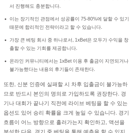
서 진행해도 충분합니다.
이는 장기적인 관점에서 성공률이 75-80%에 달할 수 있기
때문에 합리적인 전략이라고 할 수 있습니다.
가장 큰 베팅 회사 중 하나로서, 1xBet은 모두가 수익을 창
출할 수 있는 기회를 제공합니다.
온라인 커뮤니티에서는 1xBet 이용 후 출금이 지연되거나
불가능했다는 내용의 후기들이 존재한다.
또한, 신분 인증에 실패할 시 차후 입출금이 불가능하
므로 반드시 본인의 명의로 가입하도록 권장한다. 경
기나 대회가 끝나기 직전에 라이브 베팅을 할 수 있는
옵션도 있어 승리 확률을 크게 높일 수 있습니다. 경기
흐름이 어느 방향으로 흘러가는지 확인하고, 액션을
분석한 다음, 경기 중 베팅을 통해 예측을 할 수 있지