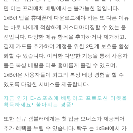
만 이는 프리매치 베팅에서는 불가능한 일입니다.
1хBet 앱을 휴대폰에 다운로드해야 하는 또 다른 이유
는 바로 나에게 적합하게 커스터마이징할 수 있는 옵
션입니다. 다양한 메뉴 항목을 추가하거나 제거하고,
결제 카드를 추가하며 계정을 위한 2단계 보호를 활성
화할 수 있습니다. 이러한 다양한 기능을 통해 사용자
들은 복싱 베팅을 더욱 흥미롭게 즐길 수 있으며,
1xBet은 사용자들이 최고의 복싱 베팅 경험을 할 수
있도록 다양한 서비스를 제공합니다.
지금 인기 E-스포츠에 베팅하고 프로모션 티켓을
획득하세요! 쏟아지는 경품!
또한 신규 갬블러에게는 첫 입금 보너스가 제공되어
추가 혜택을 누릴 수 있습니다. 탁구 는 1xBet에서 가