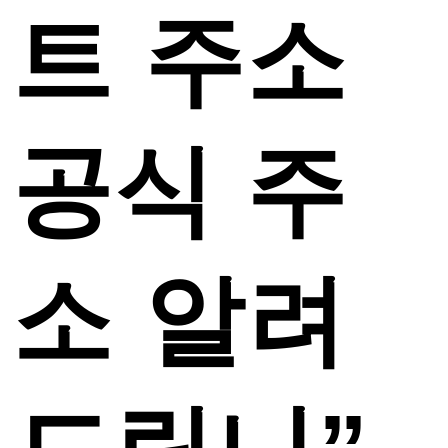
트 주소
공식 주
소 알려