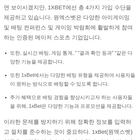
면 보이시겠지만, 1XBET에선 총 4가지 가입 수단을
제공하고 있습니다. 원엑스벳은 다양한 아이게이밍
및 배팅 컨퍼런스 및 게이밍 박람회에 활발하게 참여
하는 인증된 메이저 스포츠 기업입니다.
또한, 실시간 베팅, 게임 통계, ” “결과 확인 등과” “같은 다
양한 기능을 제공합니다.
또한 1xBet에서는 다양한 베팅 유형을 제공하여 사용자들
이 원하는 방식으로 베팅할 수 있도록 합니다.
추가 혜택으로 베팅 경험을 향상시키고자 하는 사용자들
을 위해, 1xBet은 다양한 기능과 프로모션을 제공합니다.
이러한 문제를 방지하기 위해 정확한 정보를 입력하
고 절차를 준수하는 것이 중요하다. 1xBet(원엑스벳)