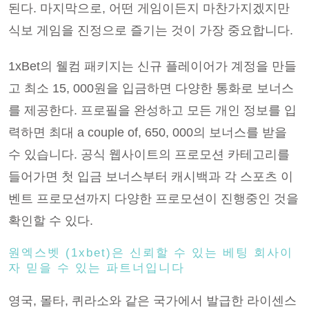
된다. 마지막으로, 어떤 게임이든지 마찬가지겠지만
식보 게임을 진정으로 즐기는 것이 가장 중요합니다.
1xBet의 웰컴 패키지는 신규 플레이어가 계정을 만들
고 최소 15, 000원을 입금하면 다양한 통화로 보너스
를 제공한다. 프로필을 완성하고 모든 개인 정보를 입
력하면 최대 a couple of, 650, 000의 보너스를 받을
수 있습니다. 공식 웹사이트의 프로모션 카테고리를
들어가면 첫 입금 보너스부터 캐시백과 각 스포츠 이
벤트 프로모션까지 다양한 프로모션이 진행중인 것을
확인할 수 있다.
원엑스벳 (1xbet)은 신뢰할 수 있는 베팅 회사이
자 믿을 수 있는 파트너입니다
영국, 몰타, 퀴라소와 같은 국가에서 발급한 라이센스