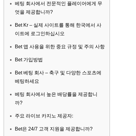
베팅 회사에서 전문적인 플레이어에게 무
엇을 제공합니까?
Bet Kr – 실제 사이트를 통해 한국에서 사
이트에 로그인하십시오
Bet 앱 사용을 위한 중요 규정 및 주의 사항
Bet 가입방법
Bet 베팅 회사 – 축구 및 다양한 스포츠에
베팅하세요
베팅 회사에서 높은 배당률을 제공합니
까?
주요 라이브 카지노 제공자:
Bet은 24/7 고객 지원을 제공합니까?