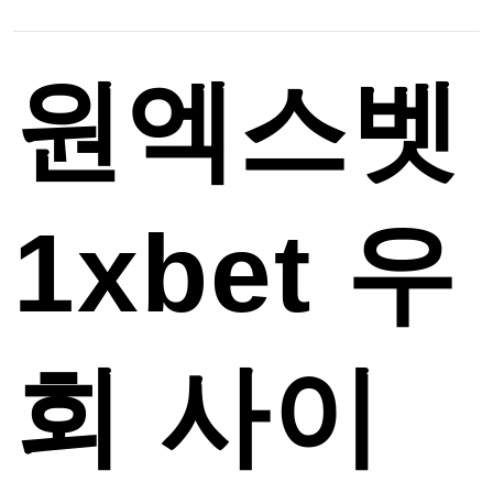
원엑스벳
1xbet 우
회 사이