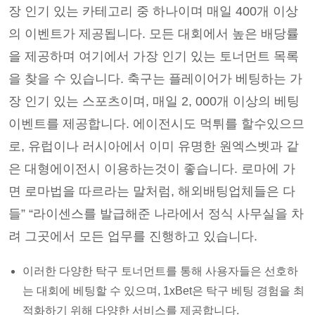
장 인기 있는 카테고리 중 하나이며 매일 400개 이상
의 이벤트가 제공됩니다. 모든 대회에서 높은 배당률
을 제공하며 여기에서 가장 인기 있는 토너먼트 목록
을 찾을 수 있습니다. 축구는 플레이어가 베팅하는 가
장 인기 있는 스포츠이며, 매일 2, 000개 이상의 베팅
이벤트를 제공합니다. 에이전시도 먹튀를 할수있으므
로, 유럽이나 러시아에서 이미 유명한 원엑스벳과 같
은 대형에이전시 이용하는것이 좋습니다. 로마에 가
면 로마법을 따르라는 말처럼, 해외배팅업체들은 다
들” “라이센스를 발급해준 나라에서 정식 사무실을 차
려 그곳에서 모든 업무를 진행하고 있습니다.
이러한 다양한 탁구 토너먼트를 통해 사용자들은 선호하
는 대회에 베팅할 수 있으며, 1xBet은 탁구 베팅 경험을 최
적화하기 위해 다양한 서비스를 제공합니다.