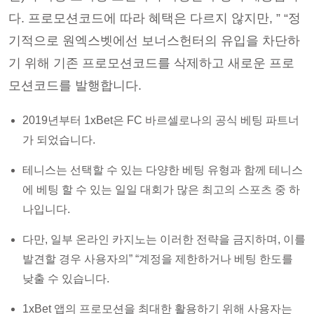
다. 프로모션코드에 따라 혜택은 다르지 않지만, ” “정
기적으로 원엑스벳에선 보너스헌터의 유입을 차단하
기 위해 기존 프로모션코드를 삭제하고 새로운 프로
모션코드를 발행합니다.
2019년부터 1xBet은 FC 바르셀로나의 공식 베팅 파트너
가 되었습니다.
테니스는 선택할 수 있는 다양한 베팅 유형과 함께 테니스
에 베팅 할 수 있는 일일 대회가 많은 최고의 스포츠 중 하
나입니다.
다만, 일부 온라인 카지노는 이러한 전략을 금지하며, 이를
발견할 경우 사용자의” “계정을 제한하거나 베팅 한도를
낮출 수 있습니다.
1xBet 앱의 프로모션을 최대한 활용하기 위해 사용자는