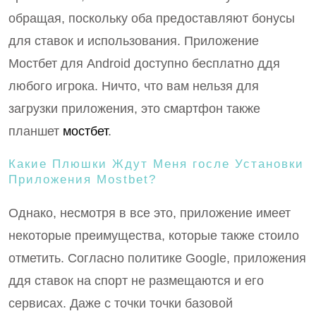
обращая, поскольку оба предоставляют бонусы
для ставок и использования. Приложение
Мостбет для Android доступно бесплатно ддя
любого игрока. Ничто, что вам нельзя для
загрузки приложения, это смартфон также
планшет
мостбет
.
Какие Плюшки Ждут Меня госле Установки
Приложения Mostbet?
Однако, несмотря в все это, приложение имеет
некоторые преимущества, которые также стоило
отметить. Согласно политике Google, приложения
ддя ставок на спорт не размещаются и его
сервисах. Даже с точки точки базовой