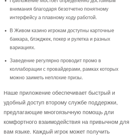
Приложение Мостбет определенно достойным
внимания благодаря безотчетно понятному
интерфейсу а плавному ходу работой.
В Живом казино игрокам доступны карточные
баккара, блэкджек, покер и рулетка и разных
вариациях.
Заведение регулярно проводит промо в
коллаборации с провайдерами, рамках которых
можно заиметь неплохие призы.
Наше приложение обеспечивает быстрый и
удобный доступ второму службе поддержки,
предлагающие многоязычную помощь дли
комфортного взаимодействия на привычном для
вам языке. Каждый игрок может получить