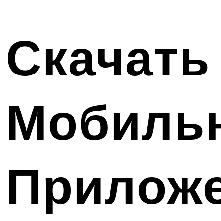
Скачать
Мобиль
Прилож