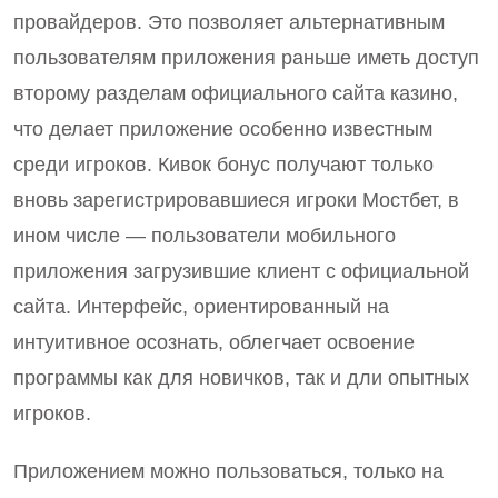
провайдеров. Это позволяет альтернативным
пользователям приложения раньше иметь доступ
второму разделам официального сайта казино,
что делает приложение особенно известным
среди игроков. Кивок бонус получают только
вновь зарегистрировавшиеся игроки Мостбет, в
ином числе — пользователи мобильного
приложения загрузившие клиент с официальной
сайта. Интерфейс, ориентированный на
интуитивное осознать, облегчает освоение
программы как для новичков, так и дли опытных
игроков.
Приложением можно пользоваться, только на