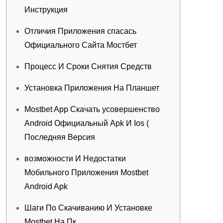
Инструкция
Отличия Приложения спасась
Официального Сайта Мостбет
Процесс И Сроки Снятия Средств
Установка Приложения На Планшет
Mostbet App Скачать усовершенство
Android Официальный Apk И Ios (
Последняя Версия
возможности И Недостатки
Мобильного Приложения Mostbet
Android Apk
Шаги По Скачиванию И Установке
Mostbet На Пк