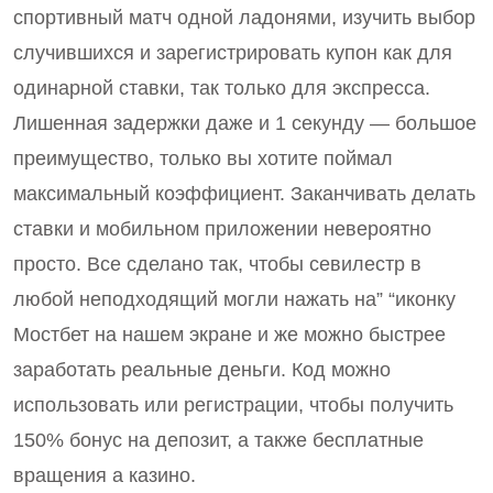
спортивный матч одной ладонями, изучить выбор
случившихся и зарегистрировать купон как для
одинарной ставки, так только для экспресса.
Лишенная задержки даже и 1 секунду — большое
преимущество, только вы хотите поймал
максимальный коэффициент. Заканчивать делать
ставки и мобильном приложении невероятно
просто. Все сделано так, чтобы севилестр в
любой неподходящий могли нажать на” “иконку
Мостбет на нашем экране и же можно быстрее
заработать реальные деньги. Код можно
использовать или регистрации, чтобы получить
150% бонус на депозит, а также бесплатные
вращения а казино.