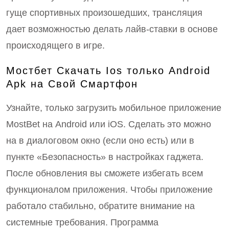
гуще спортивных произошедших, трансляция
дает возможностью делать лайв-ставки в основе
происходящего в игре.
Мостбет Скачать Ios только Android
Apk на Свой Смартфон
Узнайте, только загрузить мобильное приложение
MostBet на Android или iOS. Сделать это можно
на в диалоговом окно (если оно есть) или в
пункте «Безопасность» в настройках гаджета.
После обновления вы сможете избегать всем
функционалом приложения. Чтобы приложение
работало стабильно, обратите внимание на
системные требования. Программа