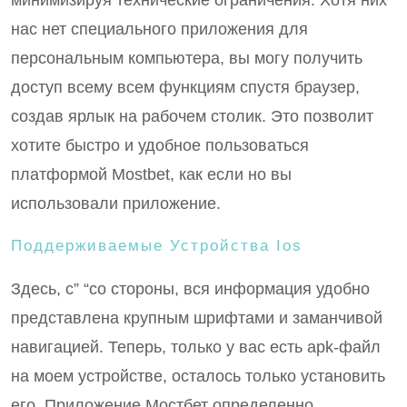
минимизируя технические ограничения. Хотя них
нас нет специального приложения для
персональным компьютера, вы могу получить
доступ всему всем функциям спустя браузер,
создав ярлык на рабочем столик. Это позволит
хотите быстро и удобное пользоваться
платформой Mostbet, как если но вы
использовали приложение.
Поддерживаемые Устройства Ios
Здесь, с” “со стороны, вся информация удобно
представлена крупным шрифтами и заманчивой
навигацией. Теперь, только у вас есть apk-файл
на моем устройстве, осталось только установить
его. Приложение Мостбет определенно