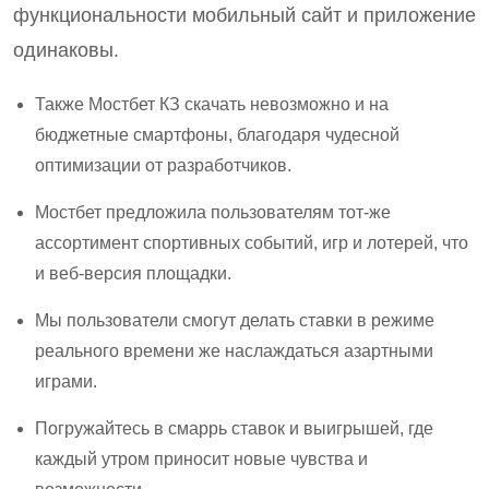
функциональности мобильный сайт и приложение
одинаковы.
Также Мостбет КЗ скачать невозможно и на
бюджетные смартфоны, благодаря чудесной
оптимизации от разработчиков.
Мостбет предложила пользователям тот-же
ассортимент спортивных событий, игр и лотерей, что
и веб-версия площадки.
Мы пользователи смогут делать ставки в режиме
реального времени же наслаждаться азартными
играми.
Погружайтесь в смаррь ставок и выигрышей, где
каждый утром приносит новые чувства и